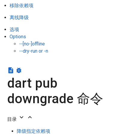
移除依赖项
离线降级
选项
Options
--[no-]offline
--dry-run or -n
description
bug_report
dart pub
downgrade 命令
keyboard_arrow_down
keyboard_arrow_up
目录
降级指定依赖项